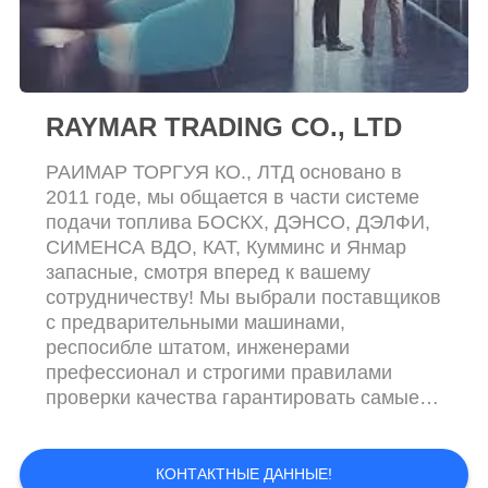
RAYMAR TRADING CO., LTD
РАИМАР ТОРГУЯ КО., ЛТД основано в
2011 годе, мы общается в части системе
подачи топлива БОСКХ, ДЭНСО, ДЭЛФИ,
СИМЕНСА ВДО, КАТ, Кумминс и Янмар
запасные, смотря вперед к вашему
сотрудничеству! Мы выбрали поставщиков
с предварительными машинами,
респосибле штатом, инженерами
префессионал и строгими правилами
проверки качества гарантировать самые
лучшие качество и обслуживание. Мы
имеем клиентов во всем мире. И мы
хэребы смотрят, что вперед показываем
КОНТАКТНЫЕ ДАННЫЕ!