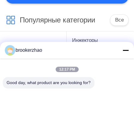
вам самые лучшие части коллектора
системы впрыска топлива и работаем с
вами для того чтобы начать рынок....
Популярные категории
Все
Инжекторы
инжектор двигателя
дизельного топлива
brookerzhao
дизеля
Бош
12:17 PM
топливный насос
инжекторы дизеля
дизельного топлива
денсо
Good day, what product are you looking for?
бош
Топливный насос
дизельного топлива
Части дизеля Денсо
Денсо