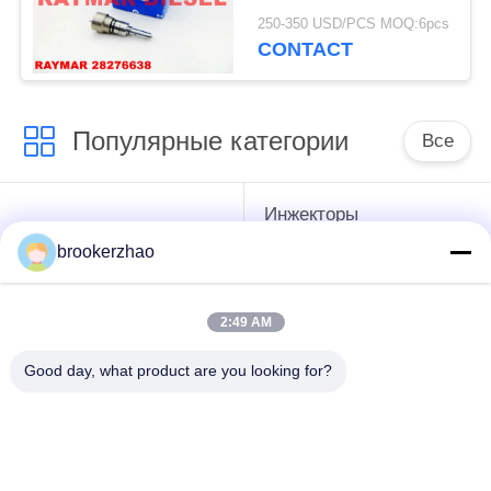
250-350 USD/PCS MOQ:6pcs
CONTACT
Популярные категории
Все
Инжекторы
инжектор двигателя
дизельного топлива
дизеля
brookerzhao
Бош
2:49 AM
топливный насос
инжекторы дизеля
дизельного топлива
денсо
Good day, what product are you looking for?
бош
Топливный насос
дизельного топлива
Части дизеля Денсо