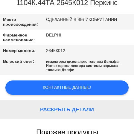
КАЧЕСТВА
1104К.44ТА 2645К012 Перкинс
СВЯЖИТЕСЬ
Место
СДЕЛАННЫЙ В ВЕЛИКОБРИТАНИИ
происхождения:
МЫ
Фирменное
DELPHI
наименование:
СПРОСИТЕ
Номер модели:
2645К012
ЦИТАТУ
Высокий свет:
,
инжекторы дизельного топлива Дельфы
Инжектор коллектора системы впрыска
топлива Дэлфи
КАРТА
САЙТА
КОНТАКТНЫЕ ДАННЫЕ!
PRIVACY
РАСКРЫТЬ ДЕТАЛИ
POLICY
Похожие продукты