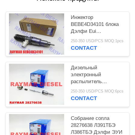
Инжектор
BEBE4D34101 блока
Дэлфи Eui
электронный для D12
250-350 USD/PCS MOQ:1pcs
22172535
CONTACT
Voe22172535
Дизельный
электронный
распылитель
форсунки блока
250-350 USD/PCS MOQ:6pcs
Л393ТБЭ 28276639
CONTACT
Дэлфи
Собрание сопла
28276638 Л391ТБЭ
Л386ТБЭ Дэлфи ЭУИ