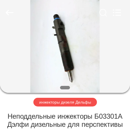
RAYMAR
TRADING
CO.,
LTD.
All
Rights
Reserved.
ДОМ
ПРОДУКТЫ
О
НАС
ПУТЕШЕСТВИЕ
ФАБРИКИ
инжекторы дизеля Дельфы
Неподдельные инжекторы Б03301А
ПРОВЕРКА
Дэлфи дизельные для перспективы