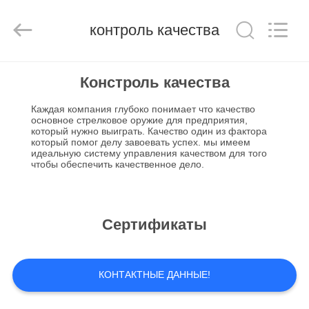
RAYMAR
TRADING
CO.,
контроль качества
LTD.
All
Rights
Reserved.
ДОМ
Констроль качества
Каждая компания глубоко понимает что качество
ПРОДУКТЫ
основное стрелковое оружие для предприятия,
который нужно выиграть. Качество один из фактора
который помог делу завоевать успех. мы имеем
идеальную систему управления качеством для того
О
чтобы обеспечить качественное дело.
НАС
ПУТЕШЕСТВИЕ
Сертификаты
ФАБРИКИ
КОНТАКТНЫЕ ДАННЫЕ!
ПРОВЕРКА