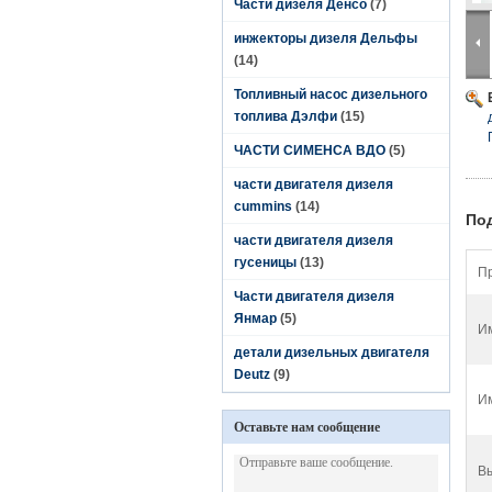
Части дизеля Денсо
(7)
инжекторы дизеля Дельфы
(14)
Топливный насос дизельного
топлива Дэлфи
(15)
ЧАСТИ СИМЕНСА ВДО
(5)
части двигателя дизеля
cummins
(14)
По
части двигателя дизеля
гусеницы
(13)
Пр
Части двигателя дизеля
Янмар
(5)
И
детали дизельных двигателя
Deutz
(9)
Им
Оставьте нам сообщение
В