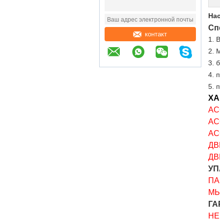
Нас
Сп
контакт
1. 
2. 
3. 
4. 
5. 
ХА
АС
АС
АС
ДВ
ДВ
УП
ПА
МЫ
ГА
НЕ