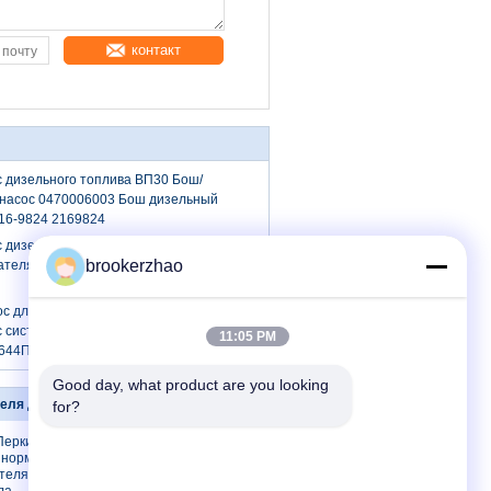
контакт
 дизельного топлива ВП30 Бош/
насос 0470006003 Бош дизельный
16-9824 2169824
 дизельного топлива 0470006003
brookerzhao
ателя дизеля для КАТ 3056Э 216-9824
с для подачи топлива Бош Вп30,
 системы подачи топлива для
11:05 PM
2644П501
Good day, what product are you looking 
зеля Дельфы
Свяжитесь мы
for?
Перкинс
Свяжитесь мы
 нормальный
Спросите цитату
теля