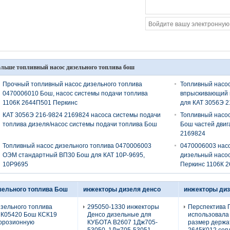
льше топливный насос дизельного топлива бош
Прочный топливный насос дизельного топлива
Топливный насос
0470006010 Бош, насос системы подачи топлива
впрыскивающий 
1106К 2644П501 Перкинс
для КАТ 3056Э 2
КАТ 3056Э 216-9824 2169824 насоса системы подачи
Топливный насос
топлива дизеля/насос системы подачи топлива Бош
Бош частей двиг
2169824
Топливный насос дизельного топлива 0470006003
0470006003 насо
ОЭМ стандартный ВП30 Бош для КАТ 10Р-9695,
дизельный насос
10Р9695
Перкинс 1106К 
зельного топлива Бош
инжекторы дизеля денсо
инжекторы ди
зельного топлива
295050-1330 инжекторы
Перспектива 
1К05420 Бош КСК19
Денсо дизельные для
использовала
ррозионную
КУБОТА В2607 1Дж705-
размер держа