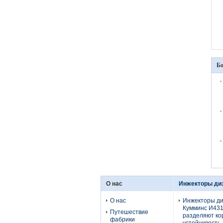
Бо
О нас
Инжекторы ди
О нас
Инжекторы ди
Кумминс И43
Путешествие
разделяют ко
фабрики