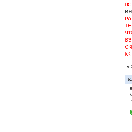
ВО
ИН
РА
ТЕ
ЧТ
ВЭ
СК
КК
тег
К
R
К
Т