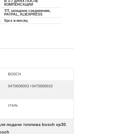
В 3-7 ДНЯХ ПОСЛЕ
КОМПЕНСАЦИИ
T/T, западное соединение,
PAYPAL, ALIEXPRESS
:
5pcs в месяц
BOSCH
0470006003 / 0470006010
сталь
для подачи топлива bosch vp30
,
osch