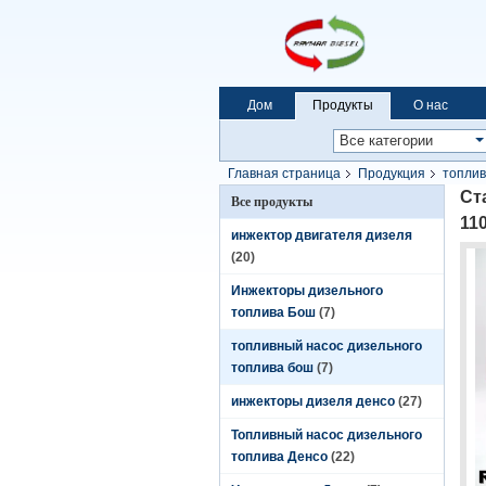
Дом
Продукты
О нас
Главная страница
Продукция
топлив
Перкинс 1106К 2644П501 0470006003
Ст
Все продукты
11
инжектор двигателя дизеля
(20)
Инжекторы дизельного
топлива Бош
(7)
топливный насос дизельного
топлива бош
(7)
инжекторы дизеля денсо
(27)
Топливный насос дизельного
топлива Денсо
(22)