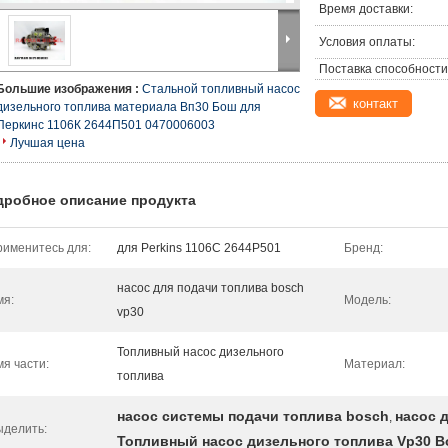
Время доставки:
Условия оплаты:
Поставка способности
Большие изображения :
Стальной топливный насос
контакт
дизельного топлива материала Вп30 Бош для
Перкинс 1106К 2644П501 0470006003
Лучшая цена
дробное описание продукта
именитесь для:
для Perkins 1106C 2644P501
Бренд:
насос для подачи топлива bosch
мя:
Модель:
vp30
Топливный насос дизельного
я части:
Материал:
топлива
насос системы подачи топлива bosch
насос 
,
ыделить:
Топливный насос дизельного топлива Vp30 B