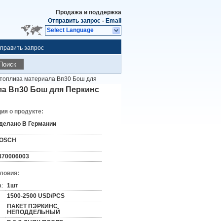
Продажа и поддержка
Отправить запрос
-
Email
Select Language
править запрос
Поиск
 топлива материала Вп30 Бош для
ла Вп30 Бош для Перкинс
я о продукте:
делано В Германии
OSCH
470006003
словия:
:
1шт
1500-2500 USD/PCS
ПАКЕТ ПЭРКИНС
НЕПОДДЕЛЬНЫЙ