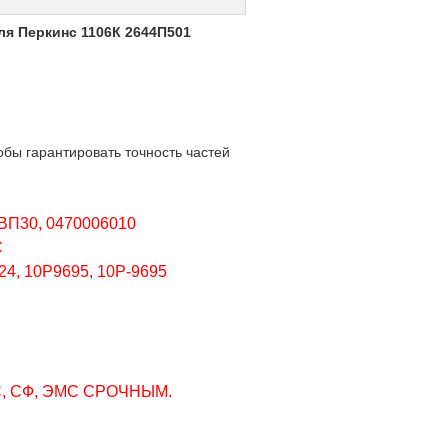
ля Перкинс 1106К 2644П501
бы гарантировать точность частей
П30, 0470006010
С
, 10Р9695, 10Р-9695
, СФ, ЭМС СРОЧНЫМ.