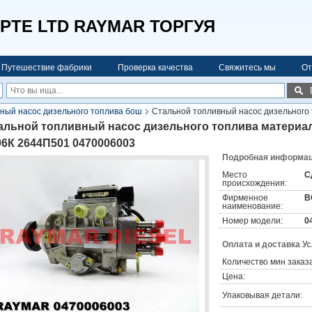
PTE LTD RAYMAR ТОРГУЯ
Путешествие фабрики
Проверка качества
Свяжитесь мы
От
ный насос дизельного топлива бош
Стальной топливный насос дизельного
альной топливный насос дизельного топлива материа
06К 2644П501 0470006003
Подробная информаци
Место
С
происхождения:
Фирменное
B
наименование:
Номер модели:
0
Оплата и доставка У
Количество мин заказа
Цена:
Упаковывая детали: