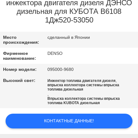
КАЧЕСТВА
инжектора двигателя дизеля ДЭНСО
дизельная для КУБОТА В6108
1Дж520-53050
СВЯЖИТЕСЬ
МЫ
Место
сделанный в Японии
происхождения:
СПРОСИТЕ
Фирменное
DENSO
наименование:
ЦИТАТУ
Номер модели:
095000-9680
КАРТА
Высокий свет:
,
Инжектор топлива двигателя дизеля
впрыска коллектора системы впрыска
САЙТА
топлива дизельная
,
Впрыска коллектора системы впрыска
топлива KUBOTA дизельная
PRIVACY
POLICY
КОНТАКТНЫЕ ДАННЫЕ!