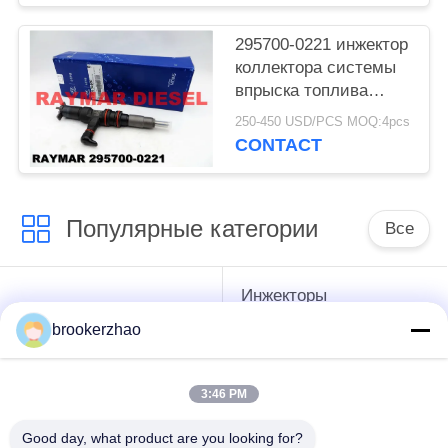
295700-0221 инжектор
коллектора системы
впрыска топлива
инжектора DENSO
250-450 USD/PCS MOQ:4pcs
двигателя дизеля на
CONTACT
двигатель 33800-
52800 HYUNDAI f
Популярные категории
Все
Инжекторы
инжектор двигателя
дизельного топлива
дизеля
brookerzhao
Бош
3:46 PM
топливный насос
инжекторы дизеля
дизельного топлива
денсо
Good day, what product are you looking for?
бош