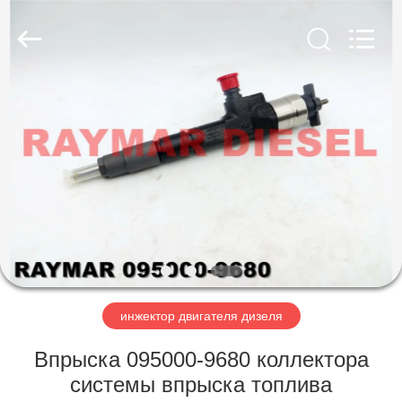
RAYMAR
TRADING
CO.,
LTD.
All
Rights
Reserved.
ДОМ
ПРОДУКТЫ
О
НАС
ПУТЕШЕСТВИЕ
ФАБРИКИ
инжектор двигателя дизеля
Впрыска 095000-9680 коллектора
ПРОВЕРКА
системы впрыска топлива