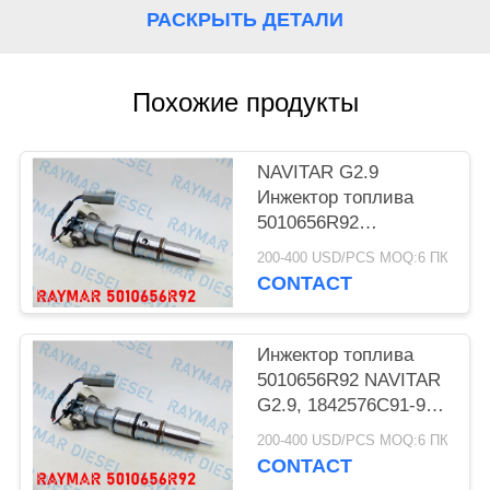
РАСКРЫТЬ ДЕТАЛИ
Похожие продукты
NAVITAR G2.9
Инжектор топлива
5010656R92
1842576C91-94
200-400 USD/PCS MOQ:6 ПК
AP66976
CONTACT
Инжектор топлива
5010656R92 NAVITAR
G2.9, 1842576C91-94,
AP66976
200-400 USD/PCS MOQ:6 ПК
CONTACT